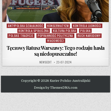
ANTYPOLSKA DZIAŁALNOŚĆ
KONSERWATYZM
KONTROLA LUDNOŚCI
Posted in
KONTROLA SPOŁECZNA
KULTURA POLSKA
POLSKA
POLSKIE TRADYCJE
POPRAWNOŚĆ POLITYCZNA
RUCH NARODOWY
WIADOMOŚCI
Tęczowy Ratusz Warszawy: Tego rodzaju hasła
są niedopuszczalne!
AUTHOR:
PUBLISHED DATE:
NEWSEDIT
23-07-2024
Copyright © 2026 Kurier Polsko-Australijski
Design by ThemesDNA.com